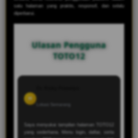
satu halaman yang praktis, responsif, dan selalu
diperbarui.
Ulasan Pengguna
TOTO12
Dr. Rizky Prasetyo
H
Lokasi
Semarang
Saya menyukai tampilan halaman TOTO12
yang sederhana. Menu login, daftar, serta