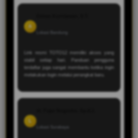
Dimas Kurniawan, S.T.
A
Lokasi
Bandung
Link resmi TOTO12 memiliki akses yang
stabil setiap hari. Panduan pengguna
terdaftar juga sangat membantu ketika ingin
melakukan login melalui perangkat baru.
dr. Fajar Nugroho, Sp.KJ.
L
Lokasi
Surabaya