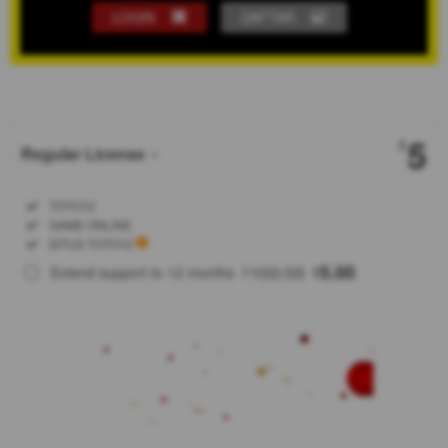
LOGIN
DAFTAR
Show More
5
$
Regular License
Regular
Included:
TOTO12
License
Included:
GAME ONLINE
SELECTED
Included:
SITUS TOTO12
88
$
100.00
5.00
Extend support to 12 months
$
$
TOTO12 hadir
dengan
center
panduan login
pengguna
terdaftar
AKSes PDF,
memberikan