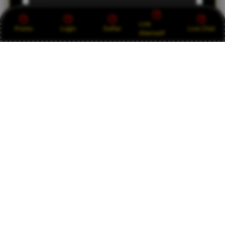
Dokumen PDF TOTO12 menjelaskan setiap
Link
tahapan login secara runtut. Cocok bagi
Promo
Login
Daftar
Live Chat
Alternatif
pengguna baru karena petunjuknya jelas dan
mudah diikuti tanpa kebingungan