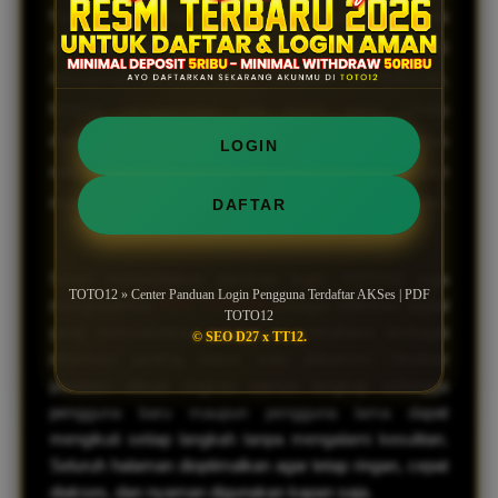
halaman panduan yang tersusun secara
sistematis, pengguna dapat memperoleh informasi
mengenai proses login, langkah pendaftaran,
hingga penggunaan link resmi yang selalu
diperbarui. Dengan tampilan yang sederhana dan
LOGIN
responsif, seluruh informasi dapat diakses dengan
mudah melalui desktop maupun perangkat seluler.
DAFTAR
Selain menyediakan panduan login, TOTO12 juga
TOTO12 » Center Panduan Login Pengguna Terdaftar AKSes | PDF
menghadirkan
PDF TOTO12
sebagai referensi digital
TOTO12
yang memudahkan pengguna memahami berbagai
© SEO D27 x TT12.
informasi penting dalam satu dokumen. Struktur
panduan dibuat ringkas namun lengkap sehingga
pengguna baru maupun pengguna lama dapat
mengikuti setiap langkah tanpa mengalami kesulitan.
Seluruh halaman dioptimalkan agar tetap ringan, cepat
diakses, dan nyaman digunakan kapan saja.