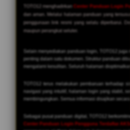
TOTO12 menghadirkan
Center Panduan Login Pe
dan aman. Melalui halaman panduan yang tersusun
penggunaan link resmi yang selalu diperbarui. D
maupun perangkat seluler.
Selain menyediakan panduan login, TOTO12 juga
penting dalam satu dokumen. Struktur panduan di
mengalami kesulitan. Seluruh halaman dioptimalkan
TOTO12 terus melakukan pembaruan terhadap sis
navigasi yang intuitif, halaman login yang stabi
membingungkan. Semua informasi disajikan secara 
Sebagai pusat panduan digital, TOTO12 berkomitme
Center Panduan Login Pengguna Terdaftar AK