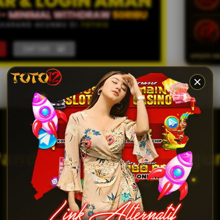
DAFTAR
UPDATE HA
Panduan Login Penggun
| PDF TOTO12