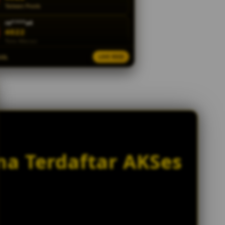
Toto Macau
vi****o2
2634
Hongkong Lotto
SIL
LIVE FEED
sa****a5
8250
Taiwan Pools
ma****i0
8853
Singapore Pools
re****a1
0605
Jakarta Pools
a Terdaftar AKSes
sa****a1
5599
Toto Macau