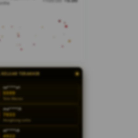
100.00
5.00
 Anda yang membutuhkan petunjuk
nths
tis untuk masuk ke akun.
L KELUAR TERAKHIR
ma****i9
7033
Hongkong Lotto
at****r8
4922
Taiwan Pools
re****a4
4022