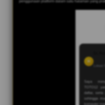
penggunaan platform dalam satu halaman yang prakti
Dr. Ri
H
Lokasi
Saya meny
TOTO12 yan
daftar, sert
sehingga mu
komputer ma