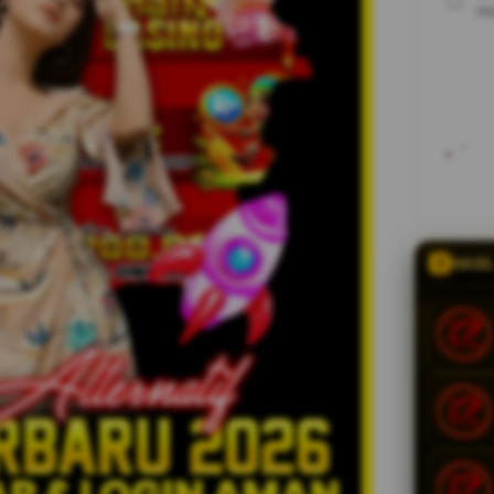
bagi
mo
prak
V
i
e
w
l
i
c
e
HASI
n
s
e
d
e
t
a
i
l
s