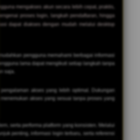
guna mengakses akun secara lebih cepat, praktis,
ngenai proses login, langkah pendaftaran, hingga
rmasi dapat diakses dengan mudah melalui desktop
memudahkan pengguna memahami berbagai informasi
ngguna lama dapat mengikuti setiap langkah tanpa
n saja.
 pengalaman akses yang lebih optimal. Dukungan
una menemukan akses yang sesuai tanpa proses yang
, serta performa platform yang konsisten. Melalui
k penting, informasi login terbaru, serta referensi