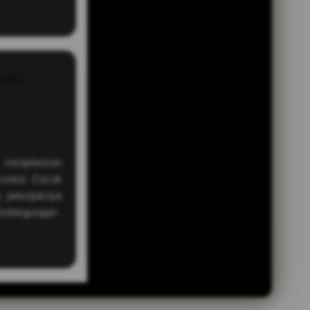
p.KJ.
enjelaskan
runtut. Cocok
 petunjuknya
a kebingungan