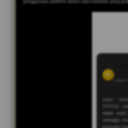
penggunaan platform dalam satu halaman yang prakti
Dr. Ri
H
Lokasi
Saya meny
TOTO12 yan
daftar, sert
sehingga mu
komputer ma