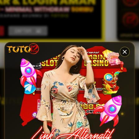
DAFTAR
UPDATE HA
Panduan Login Penggun
| PDF TOTO12