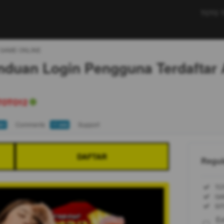
TOTO 
GAME ONLINE
nduan Login Pengguna Terdaftar
TOTO12
Comments
Support
01
17.945
DAFTAR
Regul
Regu
Inc
TO
Inc
TOTO
GA
Inc
SI
peng
kemu
Ex