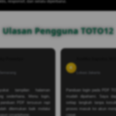
s, responsif, dan selalu diperbarui.
Ulasan Pengguna TOTO12
zky Prasetyo
Andika Saputra, M.I
K
Semarang
Lokasi
Jakarta
ukai tampilan halaman
Panduan login pada PDF T
g sederhana. Menu login,
mudah dipahami. Saya dap
a panduan PDF tersusun rapi
setiap langkah tanpa kesul
dah ditemukan baik melalui
proses masuk ke akun menja
upun smartphone.
cepat.