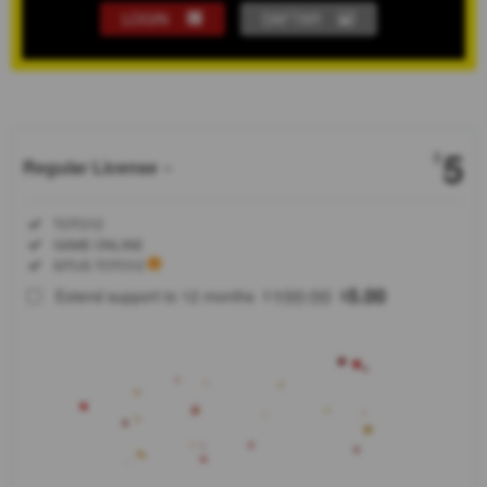
LOGIN
DAFTAR
Show More
5
$
Regular License
Regular
Included:
TOTO12
License
Included:
GAME ONLINE
SELECTED
Included:
SITUS TOTO12
88
$
100.00
5.00
Extend support to 12 months
$
$
TOTO12 hadir
dengan
center
panduan login
pengguna
terdaftar
AKSes PDF,
memberikan