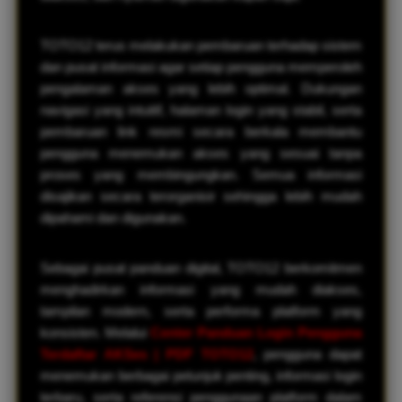
TOTO12 terus melakukan pembaruan terhadap sistem
dan pusat informasi agar setiap pengguna memperoleh
pengalaman akses yang lebih optimal. Dukungan
navigasi yang intuitif, halaman login yang stabil, serta
pembaruan link resmi secara berkala membantu
pengguna menemukan akses yang sesuai tanpa
proses yang membingungkan. Semua informasi
disajikan secara terorganisir sehingga lebih mudah
dipahami dan digunakan.
Sebagai pusat panduan digital, TOTO12 berkomitmen
menghadirkan informasi yang mudah diakses,
tampilan modern, serta performa platform yang
konsisten. Melalui
Center Panduan Login Pengguna
Terdaftar AKSes | PDF TOTO12
, pengguna dapat
menemukan berbagai petunjuk penting, informasi login
terbaru, serta referensi penggunaan platform dalam