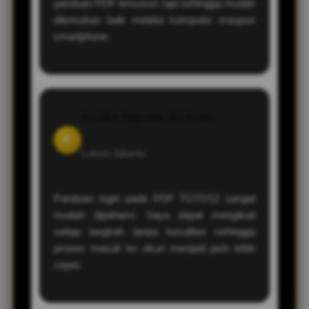
panduan PDF tersusun rapi sehingga mudah
ditemukan baik melalui komputer maupun
smartphone.
Andika Saputra, M.I.Kom.
K
Lokasi
Jakarta
Panduan login pada PDF TOTO12 sangat
mudah dipahami. Saya dapat mengikuti
setiap langkah tanpa kesulitan sehingga
proses masuk ke akun menjadi jauh lebih
cepat.