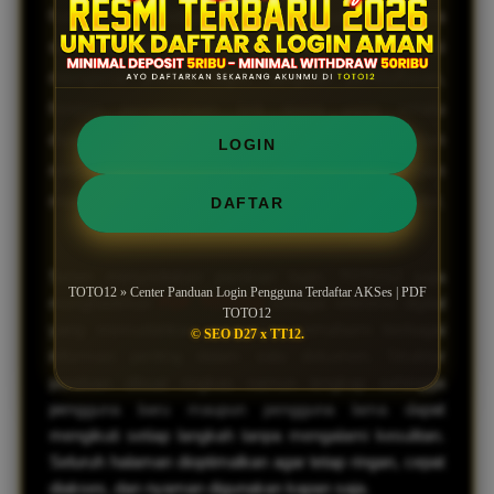
halaman panduan yang tersusun secara
sistematis, pengguna dapat memperoleh informasi
mengenai proses login, langkah pendaftaran,
hingga penggunaan link resmi yang selalu
diperbarui. Dengan tampilan yang sederhana dan
LOGIN
responsif, seluruh informasi dapat diakses dengan
mudah melalui desktop maupun perangkat seluler.
DAFTAR
Selain menyediakan panduan login, TOTO12 juga
TOTO12 » Center Panduan Login Pengguna Terdaftar AKSes | PDF
menghadirkan
PDF TOTO12
sebagai referensi digital
TOTO12
yang memudahkan pengguna memahami berbagai
© SEO D27 x TT12.
informasi penting dalam satu dokumen. Struktur
panduan dibuat ringkas namun lengkap sehingga
pengguna baru maupun pengguna lama dapat
mengikuti setiap langkah tanpa mengalami kesulitan.
Seluruh halaman dioptimalkan agar tetap ringan, cepat
diakses, dan nyaman digunakan kapan saja.